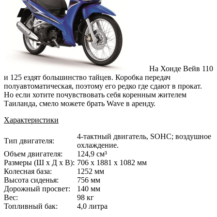
На Хонде Вейв 110
и 125 ездят большинство тайцев. Коробка передач
полуавтоматическая, поэтому его редко где сдают в прокат.
Но если хотите почувствовать себя коренным жителем
Таиланда, смело можете брать Wave в аренду.
Характеристики
4-тактный двигатель, SOHC; воздушное
Тип двигателя:
охлаждение.
Объем двигателя:
124,9 см³
Размеры (Ш х Д х В):
706 х 1881 х 1082 мм
Колесная база:
1252 мм
Высота сиденья:
756 мм
Дорожный просвет:
140 мм
Вес:
98 кг
Топливный бак:
4,0 литра