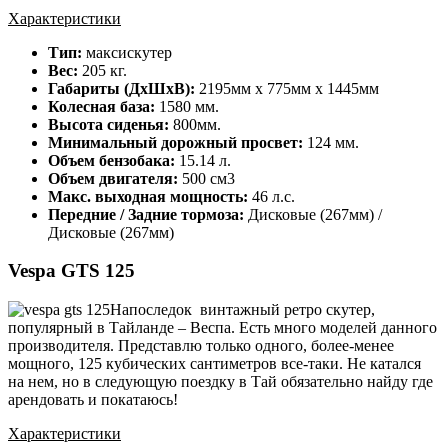
Характеристики
Тип:
максискутер
Вес:
205 кг.
Габариты (ДхШхВ):
2195мм х 775мм х 1445мм
Колесная база:
1580 мм.
Высота сиденья:
800мм.
Минимальный дорожный просвет:
124 мм.
Объем бензобака:
15.14 л.
Объем двигателя:
500 см3
Макс. выходная мощность:
46 л.с.
Передние / Задние тормоза:
Дисковые (267мм) /
Дисковые (267мм)
Vespa GTS 125
Напоследок винтажный ретро скутер,
популярный в Тайланде – Веспа. Есть много моделей данного
производителя. Представлю только одного, более-менее
мощного, 125 кубических сантиметров все-таки. Не катался
на нем, но в следующую поездку в Тай обязательно найду где
арендовать и покатаюсь!
Характеристики