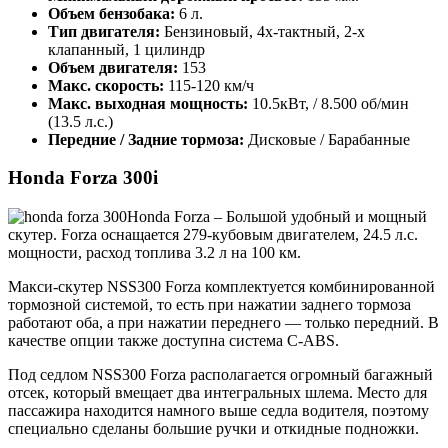
Объем бензобака:
6 л.
Тип двигателя:
Бензиновый, 4х-тактный, 2-х
клапанный, 1 цилиндр
Объем двигателя:
153
Макс. скорость:
115-120 км/ч
Макс. выходная мощность:
10.5кВт, / 8.500 об/мин
(13.5 л.с.)
Передние / Задние тормоза:
Дисковые / Барабанные
Honda Forza 300i
Honda Forza – Большой удобный и мощный
скутер. Forza оснащается 279-кубовым двигателем, 24.5 л.с.
мощности, расход топлива 3.2 л на 100 км.
Макси-скутер NSS300 Forza комплектуется комбинированной
тормозной системой, то есть при нажатии заднего тормоза
работают оба, а при нажатии переднего — только передний. В
качестве опции также доступна система C-ABS.
Под седлом NSS300 Forza располагается огромный багажный
отсек, который вмещает два интегральных шлема. Место для
пассажира находится намного выше седла водителя, поэтому
специально сделаны большие ручки и откидные подножки.