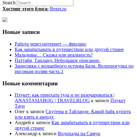
Search
Хостинг этого блога:
Beget.ru
Новые записи
Работа через интернет — фриланс
Как зарабатывать в путешествии или другой стране
Мальдивы… Сказка или реальность?
Паттайя, Таиланд. Небольшое описание.
Зарисовки с волшебного острова Бали. Велопрогулка по
рисовым полям часть 2
Новые комментарии
Пхукет: как приехать туда и не разочароваться |
ANASTASIABOG | TRAVELBLOG
к записи
Пхукет
Таун
Олег
к записи
Скутеры в Тайланде. Какой байк купить
или взять в аренду.
Андрей
к записи
Как зарабатывать в путешествии или
другой стране
Александр
к записи
Водопады на Самуи