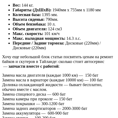
Вес:
144 кг.
Габариты (ДхШхВ):
1940мм х 755мм х 1180 мм
Колесная база:
1395 мм.
Высота сиденья:
790мм.
Объем бензобака:
10 л.
Объем двигателя:
124 см3
Макс. скорость:
101 км/ч
Макс. выходная мощность:
14.3 л.с.
Передние / Задние тормоза:
Дисковые (220мм) /
Дисковые (220мм)
Хочу еще небольшой блок статьи посвятить ценам на ремонт
байков и скутеров в Тайланде: сколько стоит автосервис
—
запчасти вместе с работой
:
Замена масла двигателя (каждые 1000 км) — 150 бат
Замена масла в вариаторе (каждые 10000 км) — 100 бат
Доливка охлаждающей жидкости — бывает бесплатно,
обычно вместе с маслом.
Замена спицевого диска — 600 бат
Замена камеры при проколе — 150 бат
Замена покрышки — 300-1200 бат
Замена задних амортизаторов — 2000-3000 бат
Замена аккумулятора — 600-900 бат
Замена свечки — 100-200 бат