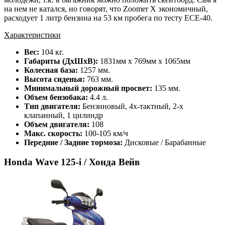
на нем не катался, но говорят, что Zoomer Х экономичный,
расходует 1 литр бензина на 53 км пробега по тесту ECE-40.
Характеристики
Вес:
104 кг.
Габариты (ДхШхВ):
1831мм х 769мм х 1065мм
Колесная база:
1257 мм.
Высота сиденья:
763 мм.
Минимальный дорожный просвет:
135 мм.
Объем бензобака:
4.4 л.
Тип двигателя:
Бензиновый, 4х-тактный, 2-х
клапанный, 1 цилиндр
Объем двигателя:
108
Макс. скорость:
100-105 км/ч
Передние / Задние тормоза:
Дисковые / Барабанные
Honda Wave 125-i / Хонда Вейв