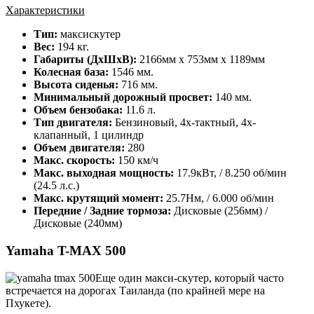
Характеристики
Тип:
максискутер
Вес:
194 кг.
Габариты (ДхШхВ):
2166мм х 753мм х 1189мм
Колесная база:
1546 мм.
Высота сиденья:
716 мм.
Минимальный дорожный просвет:
140 мм.
Объем бензобака:
11.6 л.
Тип двигателя:
Бензиновый, 4х-тактный, 4х-
клапанный, 1 цилиндр
Объем двигателя:
280
Макс. скорость:
150 км/ч
Макс. выходная мощность:
17.9кВт, / 8.250 об/мин
(24.5 л.с.)
Макс. крутящий момент:
25.7Нм, / 6.000 об/мин
Передние / Задние тормоза:
Дисковые (256мм) /
Дисковые (240мм)
Yamaha T-MAX 500
Еще один макси-скутер, который часто
встречается на дорогах Таиланда (по крайней мере на
Пхукете).