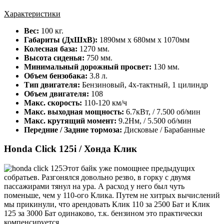
Характеристики
Вес:
100 кг.
Габариты (ДхШхВ):
1890мм х 680мм х 1070мм
Колесная база:
1270 мм.
Высота сиденья:
750 мм.
Минимальный дорожный просвет:
130 мм.
Объем бензобака:
3.8 л.
Тип двигателя:
Бензиновый, 4х-тактный, 1 цилиндр
Объем двигателя:
108
Макс. скорость:
110-120 км/ч
Макс. выходная мощность:
6.7кВт, / 7.500 об/мин
Макс. крутящий момент:
9.2Нм, / 5.500 об/мин
Передние / Задние тормоза:
Дисковые / Барабанные
Honda Click 125i / Хонда Клик
Этот байк уже помощнее предыдущих
собратьев. Разгонялся довольно резво, в горку с двумя
пассажирами тянул на ура. А расход у него был чуть
поменьше, чем у 110-ого Клика. Путем не хитрых вычислений
мы прикинули, что арендовать Клик 110 за 2500 Бат и Клик
125 за 3000 Бат одинаково, т.к. бензином это практически
компенсируется.