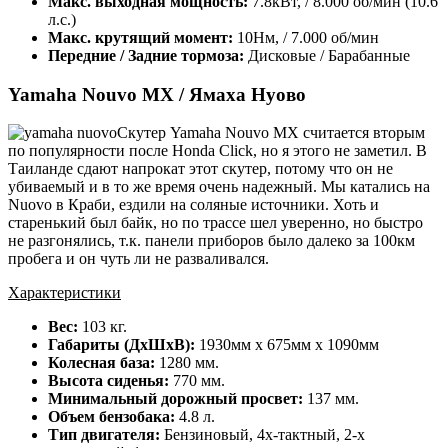
Макс. выходная мощность:
7.8кВт, / 8.000 об/мин (10.6
л.с.)
Макс. крутящий момент:
10Нм, / 7.000 об/мин
Передние / Задние тормоза:
Дисковые / Барабанные
Yamaha Nouvo MX / Ямаха Нуово
Скутер Yamaha Nouvo MX считается вторым
по популярности после Honda Click, но я этого не заметил. В
Таиланде сдают напрокат этот скутер, потому что он не
убиваемый и в то же время очень надежный. Мы катались на
Nuovo в Краби, ездили на соляные источники. Хоть и
старенький был байк, но по трассе шел уверенно, но быстро
не разгонялись, т.к. панели приборов было далеко за 100км
пробега и он чуть ли не разваливался.
Характеристики
Вес:
103 кг.
Габариты (ДхШхВ):
1930мм х 675мм х 1090мм
Колесная база:
1280 мм.
Высота сиденья:
770 мм.
Минимальный дорожный просвет:
137 мм.
Объем бензобака:
4.8 л.
Тип двигателя:
Бензиновый, 4х-тактный, 2-х