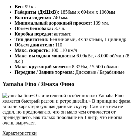
Вес:
99 кг.
Габариты (ДхШхВ):
1856мм х 694мм х 1060мм
Высота сиденья:
740 мм.
Минимальный дорожный просвет:
139 мм.
Объем бензобака:
3.7 л.
Коробка передач:
автомат.
Тип двигателя:
Бензиновый, 4х-тактный, 1 цилиндр
Объем двигателя:
110
Макс. скорость:
100-110 км/ч
Макс. выходная мощность:
6.09кВт, / 8.000 об/мин (8
л.с.)
Макс. крутящий момент:
8.32Нм, / 5.500 об/мин
Передние / Задние тормоза:
Дисковые / Барабанные
Yamaha Fino / Ямаха Фино
«Отличительной особенностью Yamaha Fino
является быстрый разгон и ретро дизайн.» В принципе фраза,
вполне характеризующая данный скутер. Сам я на нем не
ездил, но предполагаю, что он мало чем отличается от
предыдущего. Бак только побольше на 1 литр, что иногда
очень выручает.
Характеристики