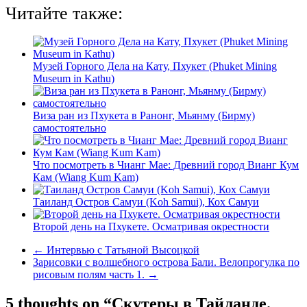
Читайте также:
Музей Горного Дела на Кату, Пхукет (Phuket Mining
Museum in Kathu)
Виза ран из Пхукета в Ранонг, Мьянму (Бирму)
самостоятельно
Что посмотреть в Чианг Мае: Древний город Вианг Кум
Кам (Wiang Kum Kam)
Таиланд Остров Самуи (Koh Samui), Кох Самуи
Второй день на Пхукете. Осматривая окрестности
←
Интервью с Татьяной Высоцкой
Зарисовки с волшебного острова Бали. Велопрогулка по
рисовым полям часть 1.
→
5 thoughts on “
Скутеры в Тайланде.