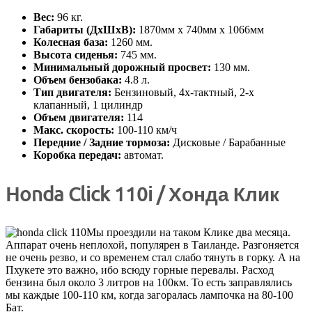
Вес:
96 кг.
Габариты (ДхШхВ):
1870мм х 740мм х 1066мм
Колесная база:
1260 мм.
Высота сиденья:
745 мм.
Минимальный дорожный просвет:
130 мм.
Объем бензобака:
4.8 л.
Тип двигателя:
Бензиновый, 4х-тактный, 2-х
клапанный, 1 цилиндр
Объем двигателя:
114
Макс. скорость:
100-110 км/ч
Передние / Задние тормоза:
Дисковые / Барабанные
Коробка передач:
автомат.
Honda Click 110i / Хонда Клик
Мы проездили на таком Клике два месяца.
Аппарат очень неплохой, популярен в Таиланде. Разгоняется
не очень резво, и со временем стал слабо тянуть в горку. А на
Пхукете это важно, ибо всюду горные перевалы. Расход
бензина был около 3 литров на 100км. То есть заправлялись
мы каждые 100-110 км, когда загоралась лампочка на 80-100
Бат.