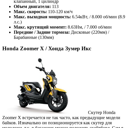
клапанный, 1 цилиндр
Объем двигателя:
113
Макс. скорость:
110-120 км/ч
Макс. выходная мощность:
6.54кВт, / 8.000 об/мин (8.9
л.с.)
Макс. крутящий момент:
8.63Нм, / 7.000 об/мин
Передние / Задние тормоза:
Дисковые (220мм) /
Барабанные (130мм)
Honda Zoomer X / Хонда Зумер Икс
Скутер Honda
Zoomer X встречается не так часто, как предыдущие модели
байков. Изначально он позиционируется как скутер для
молодежи, т.к. в багажник можно положить скейтборд. Сам я