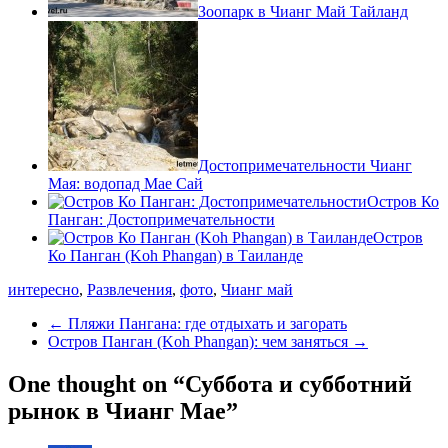
Зоопарк в Чианг Май Тайланд
Достопримечательности Чианг
Мая: водопад Мае Сай
Остров Ко
Панган: Достопримечательности
Остров
Ко Панган (Koh Phangan) в Таиланде
интересно
,
Развлечения
,
фото
,
Чианг май
←
Пляжи Пангана: где отдыхать и загорать
Остров Панган (Koh Phangan): чем заняться
→
One thought on “
Суббота и субботний
рынок в Чианг Мае
”