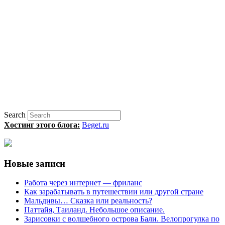
Search
Хостинг этого блога:
Beget.ru
Новые записи
Работа через интернет — фриланс
Как зарабатывать в путешествии или другой стране
Мальдивы… Сказка или реальность?
Паттайя, Таиланд. Небольшое описание.
Зарисовки с волшебного острова Бали. Велопрогулка по