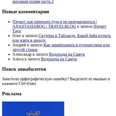
рисовым полям часть 2
Новые комментарии
Пхукет: как приехать туда и не разочароваться |
ANASTASIABOG | TRAVELBLOG
к записи
Пхукет
Таун
Олег
к записи
Скутеры в Тайланде. Какой байк купить
или взять в аренду.
Андрей
к записи
Как зарабатывать в путешествии или
другой стране
Александр
к записи
Водопады на Самуи
Алиса
к записи
Водопады на Самуи
Поиск авиабилетов
Заметили орфографическую ошибку? Выделите ее мышью и
нажмите Ctrl+Enter
Реклама