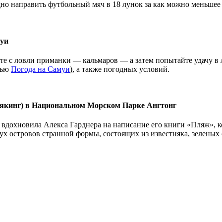
дно направить футбольный мяч в 18 лунок за как можно меньшее 
муи
ите с ловли приманки — кальмаров — а затем попытайте удачу в
тью
Погода на Самуи
), а также погодных условий.
каякинг) в Национальном Морском Парке Ангтонг
 вдохновила Алекса Гарднера на написание его книги «Пляж», к
2-ух островов странной формы, состоящих из известняка, зелен