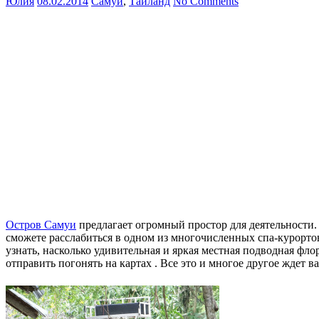
Юлия
08.02.2014
Самуи
,
Таиланд
No Comments
Остров Самуи
предлагает огромный простор для деятельности. Е
сможете расслабиться в одном из многочисленных спа-курортов
узнать, насколько удивительная и яркая местная подводная фл
отправить погонять на картах . Все это и многое другое ждет в