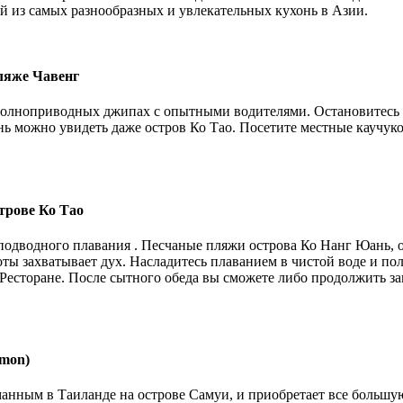
 из самых разнообразных и увлекательных кухонь в Азии.
ляже Чавенг
 полноприводных джипах с опытными водителями. Остановитесь
нь можно увидеть даже остров Ко Тао. Посетите местные каучуко
строве Ко Тао
 подводного плавания . Песчаные пляжи острова Ко Нанг Юань, 
ты захватывает дух. Насладитесь плаванием в чистой воде и по
 Ресторане. После сытного обеда вы сможете либо продолжить за
gmon)
нным в Таиланде на острове Самуи, и приобретает все большую 