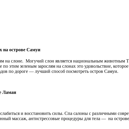
х на острове Самуи
ям на слоне. Могучий слон является национальным животным Та
 по этим зеленым зарослям на слонах это удовольствие, которо
адов по дороге — лучший способ посмотреть остров Самуи.
е Ламаи
расслабиться и восстановить силы. Спа салоны с различными с
онный массаж, антистрессовые процедуры для тела — на острове