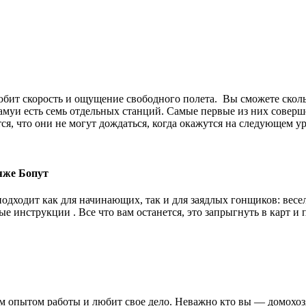
юбит скорость и ощущение свободного полета. Вы сможете сколь
Самуи есть семь отдельных станций. Самые первые из них соверш
ся, что они не могут дождаться, когда окажутся на следующем у
ляже Бопут
одходит как для начинающих, так и для заядлых гонщиков: весел
 инструкции . Все что вам останется, это запрыгнуть в карт и п
им опытом работы и любит свое дело. Неважно кто вы — домохо