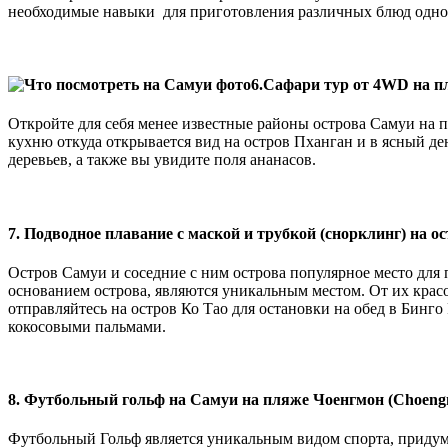
необходимые навыки для приготовления различных блюд одной
6.Сафари тур от 4WD на п
Откройте для себя менее известные районы острова Самуи на
кухню откуда открывается вид на остров Пханган и в ясный де
деревьев, а также вы увидите поля ананасов.
7. Подводное плавание с маской и трубкой (снорклинг) на о
Остров Самуи и соседние с ним острова популярное место для
основанием острова, являются уникальным местом. От их красо
отправляйтесь на остров Ко Тао для остановки на обед в Бинго
кокосовыми пальмами.
8. Футбольный гольф на Самуи на пляже Чоенгмон (Choen
Футбольный Гольф является уникальным видом спорта, придума