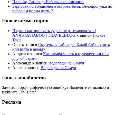
Паттайя, Таиланд. Небольшое описание.
Зарисовки с волшебного острова Бали. Велопрогулка по
рисовым полям часть 2
Новые комментарии
Пхукет: как приехать туда и не разочароваться |
ANASTASIABOG | TRAVELBLOG
к записи
Пхукет
Таун
Олег
к записи
Скутеры в Тайланде. Какой байк купить
или взять в аренду.
Андрей
к записи
Как зарабатывать в путешествии или
другой стране
Александр
к записи
Водопады на Самуи
Алиса
к записи
Водопады на Самуи
Поиск авиабилетов
Заметили орфографическую ошибку? Выделите ее мышью и
нажмите Ctrl+Enter
Реклама