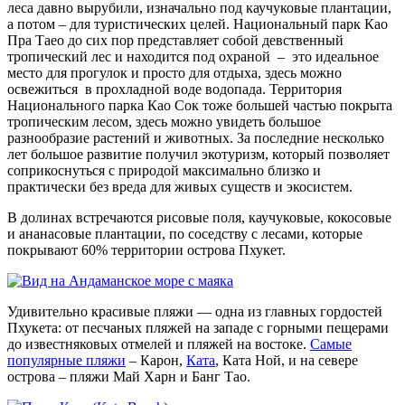
леса давно вырубили, изначально под каучуковые плантации,
а потом – для туристических целей. Национальный парк Као
Пра Таео до сих пор представляет собой девственный
тропический лес и находится под охраной – это идеальное
место для прогулок и просто для отдыха, здесь можно
освежиться в прохладной воде водопада. Территория
Национального парка Као Сок тоже большей частью покрыта
тропическим лесом, здесь можно увидеть большое
разнообразие растений и животных. За последние несколько
лет большое развитие получил экотуризм, который позволяет
соприкоснуться с природой максимально близко и
практически без вреда для живых существ и экосистем.
В долинах встречаются рисовые поля, каучуковые, кокосовые
и ананасовые плантации, по соседству с лесами, которые
покрывают 60% территории острова Пхукет.
Удивительно красивые пляжи — одна из главных гордостей
Пхукета: от песчаных пляжей на западе с горными пещерами
до известняковых отмелей и пляжей на востоке.
Самые
популярные пляжи
– Карон,
Ката
, Ката Ной, и на севере
острова – пляжи Май Харн и Банг Тао.