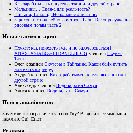
Как зарабатывать в путешествии или другой стране
Мальдивы… Сказка или реальность?
Паттайя, Таиланд. Небольшое описание.
Зарисовки с волшебного острова Бали. Велопрогулка по
рисовым полям часть 2
Новые комментарии
Пхукет: как приехать туда и не разочароваться |
ANASTASIABOG | TRAVELBLOG
к записи
Пхукет
Таун
Олег
к записи
Скутеры в Тайланде. Какой байк купить
или взять в аренду.
Андрей
к записи
Как зарабатывать в путешествии или
другой стране
Александр
к записи
Водопады на Самуи
Алиса
к записи
Водопады на Самуи
Поиск авиабилетов
Заметили орфографическую ошибку? Выделите ее мышью и
нажмите Ctrl+Enter
Реклама