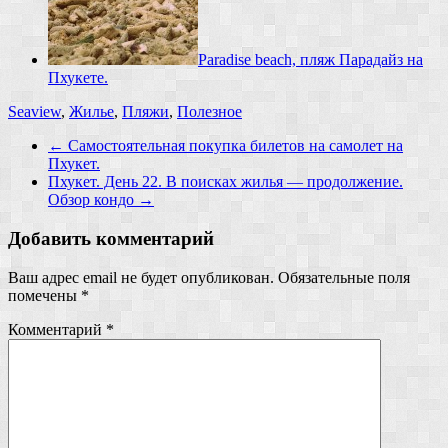
Paradise beach, пляж Парадайз на
Пхукете.
Seaview
,
Жилье
,
Пляжи
,
Полезное
←
Самостоятельная покупка билетов на самолет на
Пхукет.
Пхукет. День 22. В поисках жилья — продолжение.
Обзор кондо
→
Добавить комментарий
Ваш адрес email не будет опубликован.
Обязательные поля
помечены
*
Комментарий
*