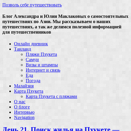
Позволь себе путешествовать
Блог Александра и Юлии Маклаковых о самостоятельных
путешествиях по Азии. Мы рассказываем о наших
путешествиях, а так же делимся полезной информацией
для путешественников
Онлайн дневник
Таиланд
Пляжи Пхукета
Самуи
Визы и штампы
Интернет и связь
Еда
Погода
Малайзия
Карта Пхукета
Карта Пхукета с пляжами
О нас
О блоге
Интервью
Navigation
День 21. Поиск жилья на Пхукете —