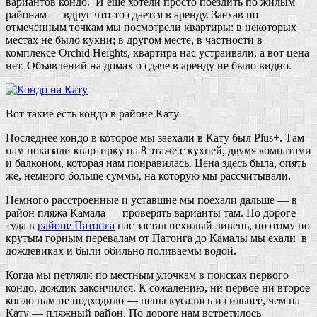
вариантов кондо. И еще хотели просто поездить по жилым
районам — вдруг что-то сдается в аренду. Заехав по
отмеченным точкам мы посмотрели квартиры: в некоторых
местах не было кухни; в другом месте, в частности в
комплексе Orchid Heights, квартира нас устраивали, а вот цена
нет. Объявлений на домах о сдаче в аренду не было видно.
Вот такие есть кондо в районе Кату
Последнее кондо в которое мы заехали в Кату был Plus+. Там
нам показали квартирку на 8 этаже c кухней, двумя комнатами
и балконом, которая нам понравилась. Цена здесь была, опять
же, немного больше суммы, на которую мы рассчитывали.
Немного расстроенные и уставшие мы поехали дальше — в
район пляжа Камала — проверять варианты там. По дороге
туда в
районе Патонга
нас застал нехилый ливень, поэтому по
крутым горным перевалам от Патонга до Камалы мы ехали в
дождевиках и были обильно поливаемы водой.
Когда мы петляли по местным улочкам в поисках первого
кондо, дождик закончился. К сожалению, ни первое ни второе
кондо нам не подходило — цены кусались и сильнее, чем на
Кату — пляжный район. По дороге нам встретилось