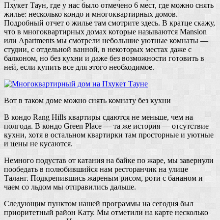
Пхукет Таун, где у нас было отмечено 6 мест, где можно снять
жилье: несколько кондо и многоквартирных домов.
Подробный отчет о жилье там смотрите здесь. В кратце скажу,
что в многоквартирных домах которые называются Mansion
или Apartments мы смотрели небольшие уютные комнаты —
студии, с отдельной ванной, в некоторых местах даже с
балконом, но без кухни и даже без возможности готовить в
ней, если купить все для этого необходимое.
Вот в таком доме можно снять комнату без кухни
В кондо Rang Hills квартиры сдаются не меньше, чем на
полгода. В кондо Green Place — та же история — отсутствие
кухни, хотя в остальном квартирки там просторные и уютные
и цены не кусаются.
Немного подустав от катания на байке по жаре, мы завернули
пообедать в полюбившийся нам ресторанчик на улице
Таланг. Подкрепившись жареным рисом, роти с бананом и
чаем со льдом мы отправились дальше.
Следующим пунктом нашей программы на сегодня был
приоритетный район Кату. Мы отметили на карте несколько