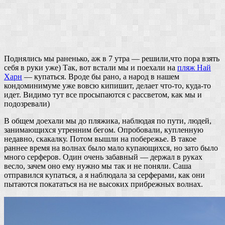
Поднялись мы раненько, аж в 7 утра — решили,что пора взять
себя в руки уже) Так, вот встали мы и поехали на
пляж Най
Харн
— купаться. Вроде бы рано, а народ в нашем
кондоминимуме уже вовсю кипишит, делает что-то, куда-то
идет. Видимо тут все просыпаются с рассветом, как мы и
подозревали)
В общем доехали мы до пляжика, наблюдая по пути, людей,
занимающихся утренним бегом. Опробовали, купленную
недавно, скакалку. Потом вышли на побережье. В такое
раннее время на волнах было мало купающихся, но зато было
много серферов. Один очень забавный — держал в руках
весло, зачем оно ему нужно мы так и не поняли. Саша
отправился купаться, а я наблюдала за серферами, как они
пытаются покататься на не высоких прибрежных волнах.