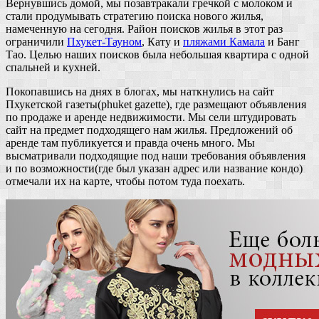
Вернувшись домой, мы позавтракали гречкой с молоком и
стали продумывать стратегию поиска нового жилья,
намеченную на сегодня. Район поисков жилья в этот раз
ограничили
Пхукет-Тауном
, Кату и
пляжами Камала
и Банг
Тао. Целью наших поисков была небольшая квартира с одной
спальней и кухней.
Покопавшись на днях в блогах, мы наткнулись на сайт
Пхукетской газеты(phuket gazette), где размещают объявления
по продаже и аренде недвижимости. Мы сели штудировать
сайт на предмет подходящего нам жилья. Предложений об
аренде там публикуется и правда очень много. Мы
высматривали подходящие под наши требования объявления
и по возможности(где был указан адрес или название кондо)
отмечали их на карте, чтобы потом туда поехать.